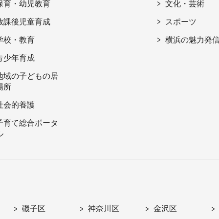
保育・幼児教育
文化・芸術
放課後児童育成
スポーツ
学校・教育
横浜の魅力発
青少年育成
地域の子どもの居
場所
社会的養護
子育て総合ポータ
ル
磯子区
神奈川区
金沢区