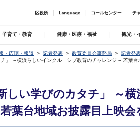
区役所
Language
コールセンター
チ
子育て・教育
健康・医療・福祉
観光・
報・広聴・報道
記者発表
教育委員会事務局
記者発表
チ」 ～横浜らしいインクルーシブ教育のチャレンジ～ 若葉台
新しい学びのカタチ」 ～横
 若葉台地域お披露目上映会