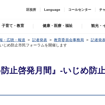
区役所
Language
コールセンター
チ
子育て・教育
健康・医療・福祉
観光・
報・広聴・報道
記者発表
教育委員会事務局
記者発表
-いじめ防止市民フォーラムを開催します
め防止啓発月間』-いじめ防