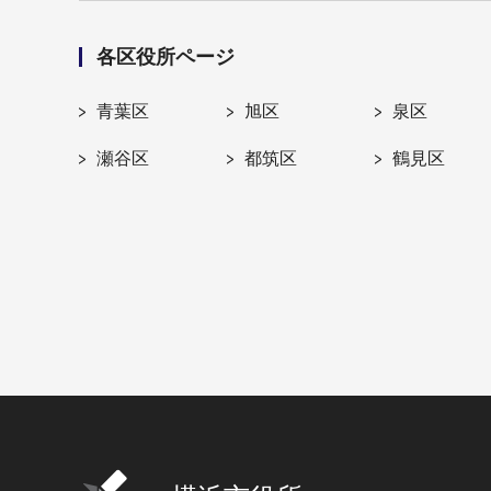
各区役所ページ
青葉区
旭区
泉区
瀬谷区
都筑区
鶴見区