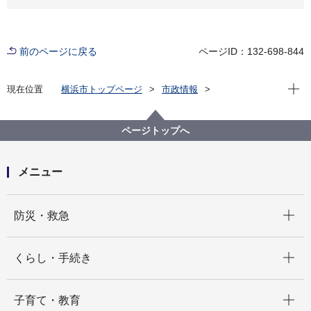
前のページに戻る
ページID：132-698-844
現在位
現在位置
横浜市トップページ
市政情報
広報・広聴・報道
記者発表
教育委員会事務局
記者発表 2025年度
関東学院大学栄養学部の学生が考案した献立が 中学校
ページトップへ
給食に！！
メニュー
開く
防災・救急
開く
くらし・手続き
開く
子育て・教育