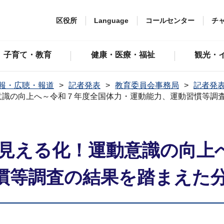
区役所
Language
コールセンター
チ
子育て・教育
健康・医療・福祉
観光・
報・広聴・報道
記者発表
教育委員会事務局
記者発表
意識の向上へ～令和７年度全国体力・運動能力、運動習慣等調
を見える化！運動意識の向上
慣等調査の結果を踏まえた