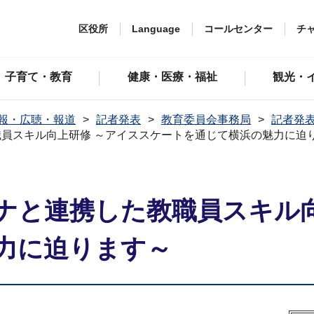
区役所
Language
コールセンター
チ
子育て・教育
健康・医療・福祉
観光・
報・広聴・報道
記者発表
教育委員会事務局
記者発表
員スキル向上研修 ～アイススケートを通じて横浜の魅力に迫
ナと連携した教職員スキル向
力に迫ります～