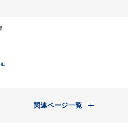
課
.jp
開く
関連ページ一覧