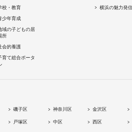
学校・教育
横浜の魅力発
青少年育成
地域の子どもの居
場所
社会的養護
子育て総合ポータ
ル
磯子区
神奈川区
金沢区
戸塚区
中区
西区