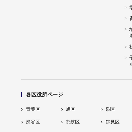
各区役所ページ
青葉区
旭区
泉区
瀬谷区
都筑区
鶴見区