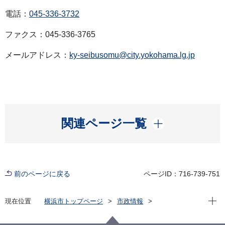
電話：
045-336-3732
ファクス：045-336-3765
メールアドレス：
ky-seibusomu@city.yokohama.lg.jp
開く
関連ページ一覧
前のページに戻る
ページID：716-739-751
現在位
現在位置
横浜市トップページ
市政情報
広報・広聴・報道
記者発表
教育委員会事務局
記者発表 2025年度