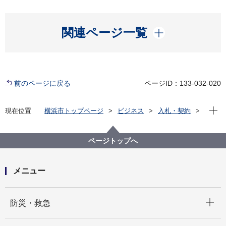
開く
関連ページ一覧
前のページに戻る
ページID：133-032-020
現在位
現在位置
横浜市トップページ
ビジネス
入札・契約
プロポーザル等の発注情報
2023年度
委託
資源循環局
【入札結果掲載】【公募型指名競争入札】PCB廃棄物
ページトップへ
の適正処理啓発に関する新聞広告の掲載業務
メニュー
開く
防災・救急
開く