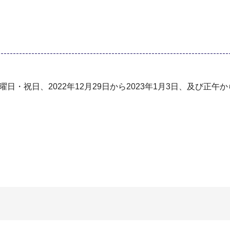
日・祝⽇、2022年12⽉29⽇から2023年1⽉3⽇、及び正午