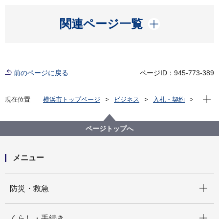
開く
関連ページ一覧
前のページに戻る
ページID：945-773-389
現在位
現在位置
横浜市トップページ
ビジネス
入札・契約
プロポーザル等の発注情報
2023年度
委託
資源循環局
【入札結果掲載】中区プラスチック製容器包装収集運
ページトップへ
搬業務委託
メニュー
開く
防災・救急
開く
くらし・手続き