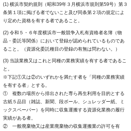
(1) 横浜市契約規則（昭和39年３月横浜市規則第59号）第３
条第１項に掲げる者でないこと及び同条第２項の規定によ
り定めた資格を有する者であること。
(2) 令和５・６年度横浜市一般競争入札有資格者名簿（物
品・委託等関係）において登録が認められているものであ
ること。（資源化委託種目の登録の有無は問わない。）
(3) 当該業務又はこれと同種の業務実績を有する者であるこ
と。
※下記①又は②のいずれかを満たす者を「同種の業務実績
を有する者」とする。
① 複数の場所から排出された専ら再生利用を目的とする
古紙５品目（雑誌、新聞、段ボール、シュレッダー紙、ミ
ックスペーパー）を同時に収集運搬する資源化業務の履行
実績がある者。
② 一般廃棄物又は産業廃棄物の収集運搬業の許可を有