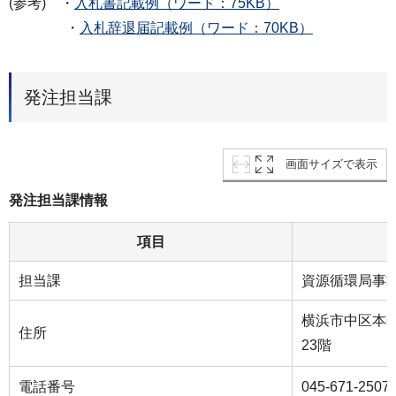
(参考) ・
入札書記載例（ワード：75KB）
・
入札辞退届記載例（ワード：70KB）
発注担当課
画面サイズで表示
発注担当課情報
項目
担当課
資源循環局事
横浜市中区本町
住所
23階
電話番号
045-671-2507