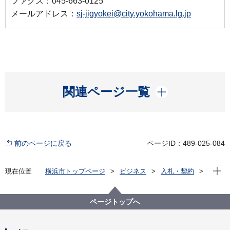
ファクス：045-663-0125
メールアドレス：
sj-jigyokei@city.yokohama.lg.jp
開く
関連ページ一覧
前のページに戻る
ページID：489-025-084
現在位
現在位置
横浜市トップページ
ビジネス
入札・契約
プロポーザル等の発注情報
2023年度
委託
資源循環局
【入札結果掲載】【一般競争入札】本市施設資源物
ページトップへ
（古紙）下半期収集運搬資源化業務委託（第５ブロッ
ク）