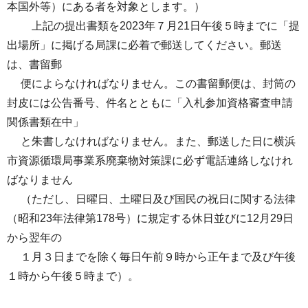
本国外等）にある者を対象とします。）
上記の提出書類を2023年７月21日午後５時までに「提
出場所」に掲げる局課に必着で郵送してください。郵送
は、書留郵
便によらなければなりません。この書留郵便は、封筒の
封皮には公告番号、件名とともに「入札参加資格審査申請
関係書類在中」
と朱書しなければなりません。また、郵送した日に横浜
市資源循環局事業系廃棄物対策課に必ず電話連絡しなけれ
ばなりません
（ただし、日曜日、土曜日及び国民の祝日に関する法律
（昭和23年法律第178号）に規定する休日並びに12月29日
から翌年の
１月３日までを除く毎日午前９時から正午まで及び午後
１時から午後５時まで）。