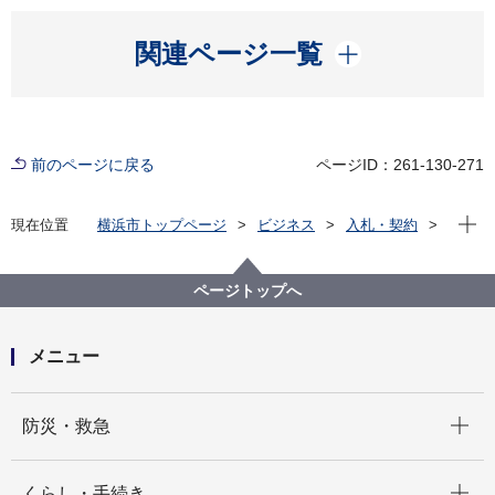
開く
関連ページ一覧
前のページに戻る
ページID：261-130-271
現在位
現在位置
横浜市トップページ
ビジネス
入札・契約
プロポーザル等の発注情報
2023年度
委託
資源循環局
【入札結果掲載】南区プラスチック製容器包装収集運
ページトップへ
搬業務委託
メニュー
開く
防災・救急
開く
くらし・手続き