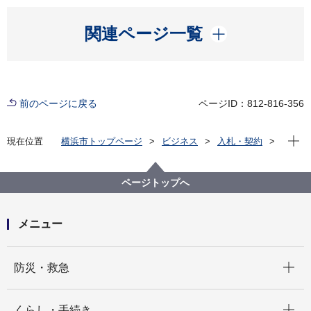
開く
関連ページ一覧
前のページに戻る
ページID：812-816-356
現在位
現在位置
横浜市トップページ
ビジネス
入札・契約
プロポーザル等の発注情報
2023年度
委託
資源循環局
【入札結果掲載】南区缶・びん・ペットボトル収集運
ページトップへ
搬業務委託
メニュー
開く
防災・救急
開く
くらし・手続き