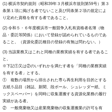
(1) 横浜市契約規則（昭和39年３月横浜市規則第59号）第３
条第１項に掲げる者でないこと及び同条第２項の規定によ
り定めた資格を有する者であること。
(2) 令和５・６年度横浜市一般競争入札有資格者名簿（物
品・委託等関係）において登録が認められているものであ
ること。（資源化委託種目の登録の有無は問わない。）
(3) 当該業務又はこれと同種の業務実績を有する者であるこ
と。
※下記①又は②のいずれかを満たす者を「同種の業務実績
を有する者」とする。
① 複数の場所から排出された専ら再生利用を目的とする
古紙５品目（雑誌、新聞、段ボール、シュレッダー紙、ミ
ックスペーパー）を同時に収集運搬する資源化業務の履行
実績がある者。
② 一般廃棄物又は産業廃棄物の収集運搬業の許可を有