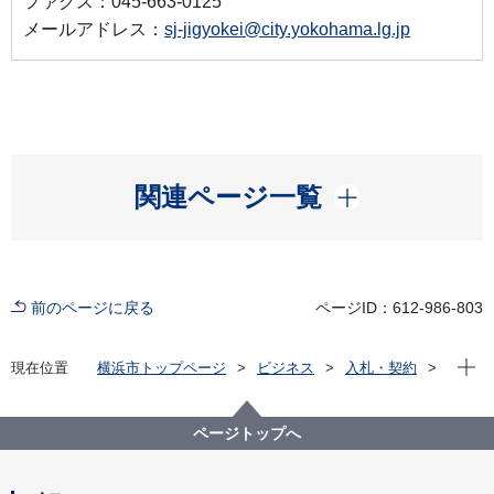
ファクス：045-663-0125
メールアドレス：
sj-jigyokei@city.yokohama.lg.jp
開く
関連ページ一覧
前のページに戻る
ページID：612-986-803
現在位
現在位置
横浜市トップページ
ビジネス
入札・契約
プロポーザル等の発注情報
2023年度
委託
資源循環局
【入札結果掲載】【一般競争入札】本市施設資源物
ページトップへ
（古紙）下半期収集運搬資源化業務委託（第１ブロッ
ク）