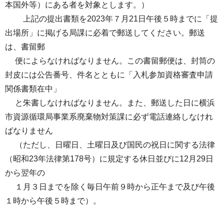
本国外等）にある者を対象とします。）
上記の提出書類を2023年７月21日午後５時までに「提
出場所」に掲げる局課に必着で郵送してください。郵送
は、書留郵
便によらなければなりません。この書留郵便は、封筒の
封皮には公告番号、件名とともに「入札参加資格審査申請
関係書類在中」
と朱書しなければなりません。また、郵送した日に横浜
市資源循環局事業系廃棄物対策課に必ず電話連絡しなけれ
ばなりません
（ただし、日曜日、土曜日及び国民の祝日に関する法律
（昭和23年法律第178号）に規定する休日並びに12月29日
から翌年の
１月３日までを除く毎日午前９時から正午まで及び午後
１時から午後５時まで）。