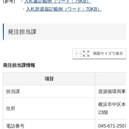
(参考) ・
入札書記載例（ワード：75KB）
・
入札辞退届記載例（ワード：70KB）
発注担当課
画面サイズで表示
発注担当課情報
項目
担当課
資源循環局事
横浜市中区本町
住所
23階
電話番号
045-671-2507