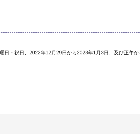
日・祝⽇、2022年12⽉29⽇から2023年1⽉3⽇、及び正午