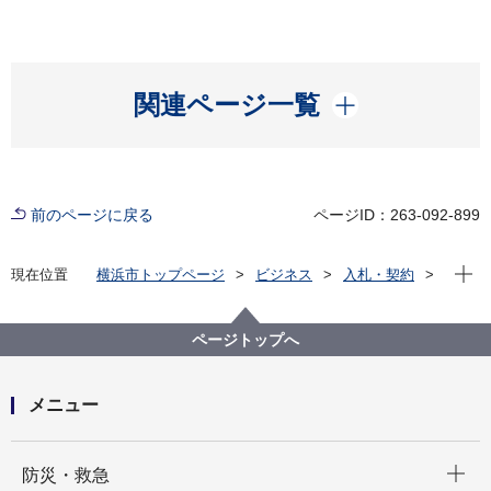
開く
関連ページ一覧
前のページに戻る
ページID：263-092-899
現在位
現在位置
横浜市トップページ
ビジネス
入札・契約
プロポーザル等の発注情報
2023年度
委託
資源循環局
【入札結果掲載】燃えないごみ運搬業務委託
ページトップへ
メニュー
開く
防災・救急