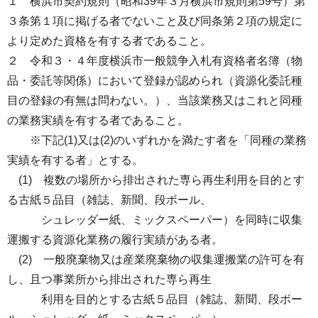
１ 横浜市契約規則（昭和39年３月横浜市規則第59号）第
３条第１項に掲げる者でないこと及び同条第２項の規定に
より定めた資格を有する者であること。
２ 令和３・４年度横浜市一般競争入札有資格者名簿（物
品・委託等関係）において登録が認められ（資源化委託種
目の登録の有無は問わない。）、当該業務又はこれと同種
の業務実績を有する者であること。
※下記(1)又は(2)のいずれかを満たす者を「同種の業務
実績を有する者」とする。
(1) 複数の場所から排出された専ら再生利用を目的とす
る古紙５品目（雑誌、新聞、段ボール、
シュレッダー紙、ミックスペーパー）を同時に収集
運搬する資源化業務の履行実績がある者。
(2) 一般廃棄物又は産業廃棄物の収集運搬業の許可を有
し、且つ事業所から排出された専ら再生
利用を目的とする古紙５品目（雑誌、新聞、段ボー