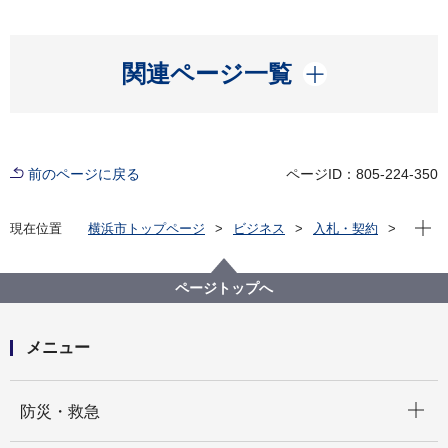
開く
関連ページ一覧
前のページに戻る
ページID：805-224-350
現在位
現在位置
横浜市トップページ
ビジネス
入札・契約
プロポーザル等の発注情報
2023年度
委託
資源循環局
【入札結果掲載】【一般競争入札】本市施設資源物
ページトップへ
（古紙）上半期収集運搬資源化業務委託（第１ブロッ
ク）
メニュー
開く
防災・救急