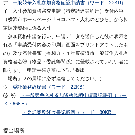
ア
一般競争入札参加資格確認申請書（ワード：23KB）
イ 入札参加資格審査申請（特定調達契約用）受付内容
（横浜市ホームページ「ヨコハマ・入札のとびら」から特
定調達契約に係る入札
参加資格申請を行い、申請データを送信した後に表示さ
れる「申請受付内容の印刷」画面をプリントアウトしたも
の）及び添付書類（令和３・４年度横浜市一般競争入札有
資格者名簿（物品・委託等関係）に登載されていない者に
限ります。申請手続き前に下記「提出
場所」２の局課に必ず連絡してください。）
ウ
委託業務経歴書（ワード：22KB）
(参考)
・一般競争入札参加資格確認申請書記載例（ワー
ド：66KB）
・委託業務経歴書記載例（ワード：30KB）
提出場所