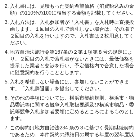
入札書には、見積もった契約希望価格（消費税込みの金
額）の110分の100に相当する金額を記載してください。
入札方法は、入札参加者が「入札書」を入札時に直接投
函します。１回目の入札で落札しない場合は、その場で
２回目の入札を行いますので、入札書は２枚用意してく
ださい。
地方自治法施行令第167条の２第１項第８号の規定によ
り、２回目の入札で落札者がないときには、最低価格を
提示した業者と交渉を行い、予定価格内で合意した場合
に随意契約を行うこととします。
入札を希望しない場合には、参加しないことができま
す。「入札辞退届」を提出してください。
その他の事項については、横浜市契約規則、横浜市・物
品委託等に関する競争入札取扱要綱及び横浜市物品・委
託等競争入札参加者要領に定めるところによるものとし
ます。
この契約は地方自治法234 条の３に基づく長期継続契約
であるため、本件契約の締結日の属する年度の翌年度以