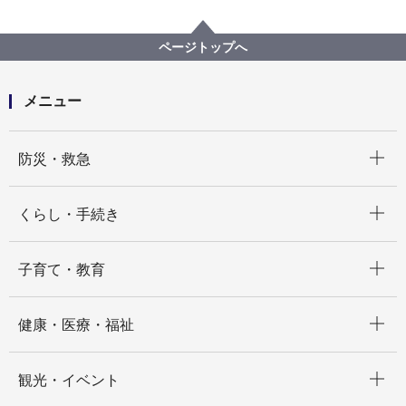
プロポーザル等の発注情報
2022年度
委託
教育委員会事務局
【公募型指名競争入札】横浜市立中学校給食サポート
ページトップへ
センター（令和４年度から令和７年度）運営業務委託
メニュー
開く
防災・救急
開く
くらし・手続き
開く
子育て・教育
開く
健康・医療・福祉
開く
観光・イベント