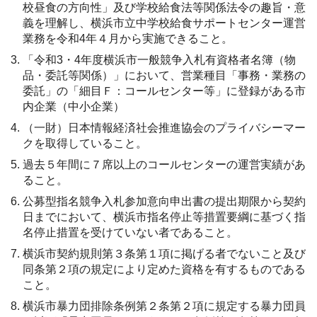
校昼食の方向性」及び学校給食法等関係法令の趣旨・意
義を理解し、横浜市立中学校給食サポートセンター運営
業務を令和4年４月から実施できること。
「令和3・4年度横浜市一般競争入札有資格者名簿（物
品・委託等関係）」において、営業種目「事務・業務の
委託」の「細目Ｆ：コールセンター等」に登録がある市
内企業（中小企業）
（一財）日本情報経済社会推進協会のプライバシーマー
クを取得していること。
過去５年間に７席以上のコールセンターの運営実績があ
ること。
公募型指名競争入札参加意向申出書の提出期限から契約
日までにおいて、横浜市指名停止等措置要綱に基づく指
名停止措置を受けていない者であること。
横浜市契約規則第３条第１項に掲げる者でないこと及び
同条第２項の規定により定めた資格を有するものである
こと。
横浜市暴力団排除条例第２条第２項に規定する暴力団員