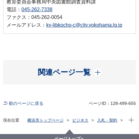
教育委員会事務局中央図書館調査資料課
電話：
045-262-7338
ファクス：045-262-0054
メールアドレス：
ky-libkocho-c@city.yokohama.lg.jp
開く
関連ページ一覧
前のページに戻る
ページID：128-499-655
現在位
現在位置
横浜市トップページ
ビジネス
入札・契約
プロポーザル等の発注情報
2022年度
委託
教育委員会事務局
【入札結果掲載】中央図書館所蔵行政資料画像デジタ
ページトップへ