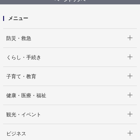
ル化処理事業委託※申出書と入札書の書式を差し替え
ました。（8月5日）
メニュー
開く
防災・救急
開く
くらし・手続き
開く
子育て・教育
開く
健康・医療・福祉
開く
観光・イベント
開く
ビジネス