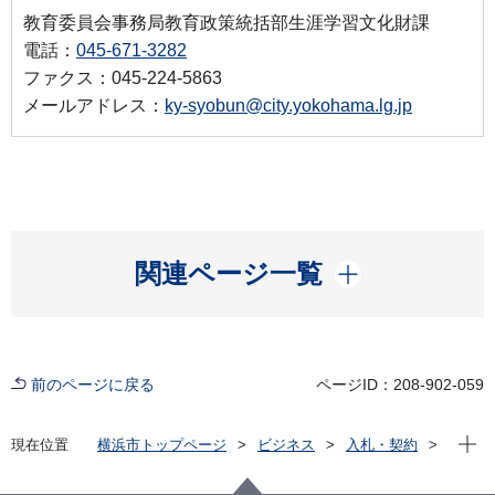
教育委員会事務局教育政策統括部生涯学習文化財課
電話：
045-671-3282
ファクス：045-224-5863
メールアドレス：
ky-syobun@city.yokohama.lg.jp
開く
関連ページ一覧
前のページに戻る
ページID：208-902-059
現在位
現在位置
横浜市トップページ
ビジネス
入札・契約
プロポーザル等の発注情報
2022年度
委託
教育委員会事務局