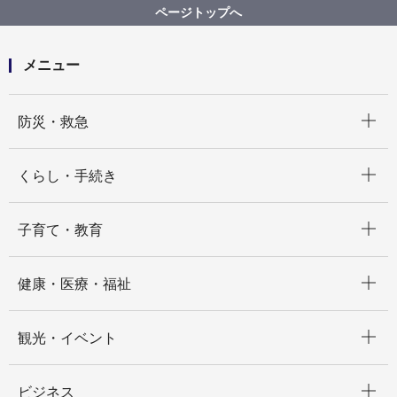
【入札結果掲載】令和５年二十歳の市民を祝うつどい
ページトップへ
事前申込関連業務委託
メニュー
開く
防災・救急
開く
くらし・手続き
開く
子育て・教育
開く
健康・医療・福祉
開く
観光・イベント
開く
ビジネス