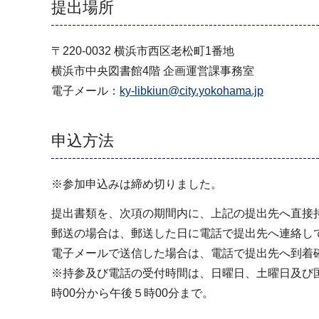
提出場所
〒220-0032 横浜市西区老松町1番地
横浜市中央図書館4階 企画運営課事務室
電子メール：
ky-libkiun@city.yokohama.jp
申込方法
※参加申込みは締め切りました。
提出書類を、次項の期間内に、上記の提出先へ直接
郵送の場合は、郵送した日に電話で提出先へ連絡し
電子メールで送信した場合は、電話で提出先へ到着
※持参及び電話の受付時間は、日曜日、土曜日及び国
時00分から午後５時00分まで。