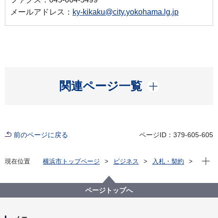
メールアドレス：
ky-kikaku@city.yokohama.lg.jp
開く
関連ページ一覧
前のページに戻る
ページID：379-605-605
現在位
現在位置
横浜市トップページ
ビジネス
入札・契約
プロポーザル等の発注情報
2022年度
委託
教育委員会事務局
【入札結果掲載】令和４年度横浜市立学校校務用サー
ページトップへ
バ保守業務委託