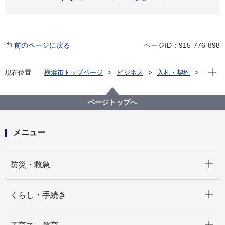
前のページに戻る
ページID：915-776-898
現在位
現在位置
横浜市トップページ
ビジネス
入札・契約
プロポーザル等の発注情報
2022年度
委託
教育委員会事務局
【入札結果掲載】【公募型指名競争入札】横浜市立特
ページトップへ
別支援学校福祉車両等運行業務委託（上菅田特別支援
学校／医療的ケア対応その３）
メニュー
開く
防災・救急
開く
くらし・手続き
開く