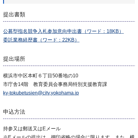
提出書類
公募型指名競争入札参加意向申出書（ワード：18KB）
委託業務経歴書（ワード：22KB）
提出場所
横浜市中区本町６丁目50番地の10
市庁舎14階 教育委員会事務局特別支援教育課
ky-tokubetusien@city.yokohama.jp
申込方法
持参又は郵送又はEメール
※Eメールの提出は、押印省略の場合に限ります。また、横