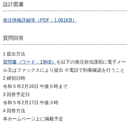
設計図書
発注情報詳細等（PDF：1,061KB）
質問回答
1 提出⽅法
質問書（ワード：19KB）
を以下の発注担当課宛に電⼦メー
ル⼜はファックスにより提出 ※電話で到着確認を⾏うこと
2 締切⽇時
令和５年2⽉16⽇ 午後５時まで
3 回答予定⽇
令和５年2⽉17⽇ 午後３時
4 回答⽅法
本ホームページ上に掲載予定