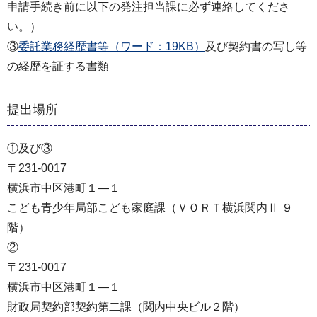
申請手続き前に以下の発注担当課に必ず連絡してくださ
い。）
③
委託業務経歴書等（ワード：19KB）
及び契約書の写し等
の経歴を証する書類
提出場所
①及び③
〒231-0017
横浜市中区港町１―１
こども青少年局部こども家庭課（ＶＯＲＴ横浜関内Ⅱ ９
階）
②
〒231-0017
横浜市中区港町１―１
財政局契約部契約第二課（関内中央ビル２階）