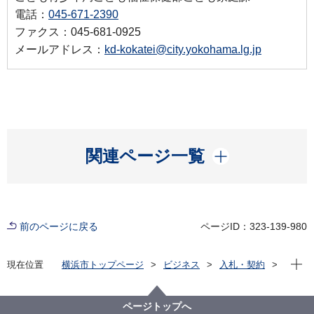
電話：
045-671-2390
ファクス：045-681-0925
メールアドレス：
kd-kokatei@city.yokohama.lg.jp
開く
関連ページ一覧
前のページに戻る
ページID：323-139-980
現在位
現在位置
横浜市トップページ
ビジネス
入札・契約
プロポーザル等の発注情報
2020年度
委託
こども青少年局
【こども青少年局】児童手当業務等委託
ページトップへ