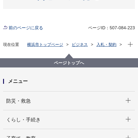
前のページに戻る
ページID：507-084-223
現在位
現在位置
横浜市トップページ
ビジネス
入札・契約
プロポーザル等の発注情報
2020年度
委託
こども青少年局
【令和２年度公募型プロポーザル】認可外保育施設
ページトップへ
（居宅訪問型）事業者に対する集団指導研修業務委託
メニュー
開く
防災・救急
開く
くらし・手続き
開く