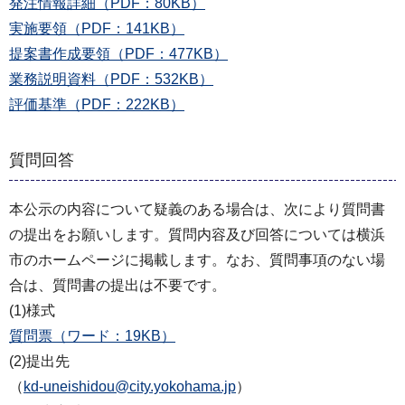
発注情報詳細（PDF：80KB）
実施要領（PDF：141KB）
提案書作成要領（PDF：477KB）
業務説明資料（PDF：532KB）
評価基準（PDF：222KB）
質問回答
本公示の内容について疑義のある場合は、次により質問書
の提出をお願いします。質問内容及び回答については横浜
市のホームページに掲載します。なお、質問事項のない場
合は、質問書の提出は不要です。
(1)様式
質問票（ワード：19KB）
(2)提出先
（
kd-uneishidou@city.yokohama.jp
）