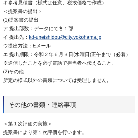
キ参考見積書（様式は任意、税抜価格で作成）
＜提案書の提出＞
(1)提案書の提出
ア 提出部数：データにて各１部
イ 提出先：
kd-uneishidou@city.yokohama.jp
ウ提出方法：Eメール
エ 提出期限：令和２年６月３日(水曜日)正午まで（必着）
※送信したことを必ず電話で担当者へ伝えること。
(2)その他
所定の様式以外の書類については受理しません。
その他の書類・連絡事項
＜第１次評価の実施＞
提案書により第１次評価を行います。