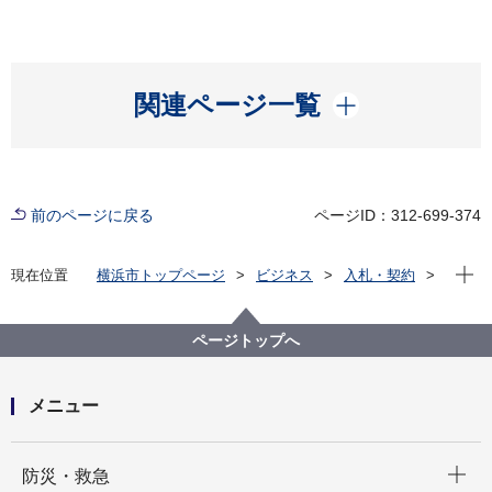
開く
関連ページ一覧
前のページに戻る
ページID：312-699-374
現在位
現在位置
横浜市トップページ
ビジネス
入札・契約
プロポーザル等の発注情報
2020年度
委託
こども青少年局
【入札結果掲載】新型コロナウイルス感染症対策にか
ページトップへ
かる児童福祉施設等へのマスク配送業務委託
メニュー
開く
防災・救急