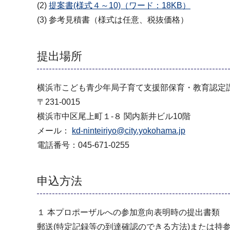
(2)
提案書(様式４～10)（ワード：18KB）
(3) 参考見積書（様式は任意、税抜価格）
提出場所
横浜市こども青少年局子育て支援部保育・教育認定
〒231-0015
横浜市中区尾上町１‐８ 関内新井ビル10階
メール：
kd-ninteiriyo@city.yokohama.jp
電話番号：045-671-0255
申込方法
１ 本プロポーザルへの参加意向表明時の提出書類
郵送(特定記録等の到達確認のできる方法)または持