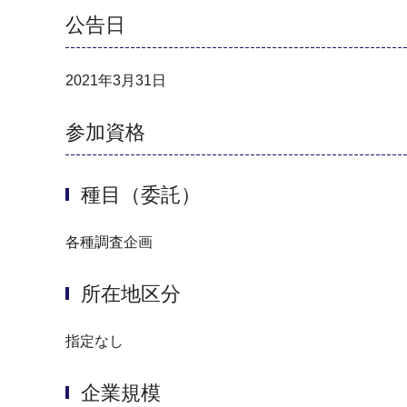
公告日
2021年3月31日
参加資格
種目（委託）
各種調査企画
所在地区分
指定なし
企業規模