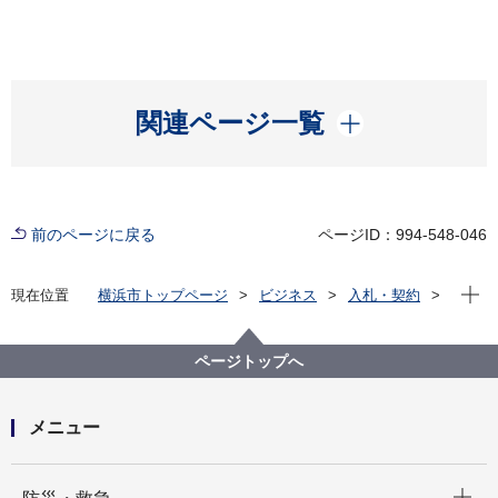
開く
関連ページ一覧
前のページに戻る
ページID：994-548-046
現在位
現在位置
横浜市トップページ
ビジネス
入札・契約
プロポーザル等の発注情報
2020年度
委託
こども青少年局
【質問回答書を掲載しました】【公募型指名競争入
ページトップへ
札】子育てパパ応援ウェブサイト「ヨコハマダディ」
運営業務委託
メニュー
開く