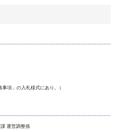
絡事項」の入札様式にあり。）
営課 運営調整係