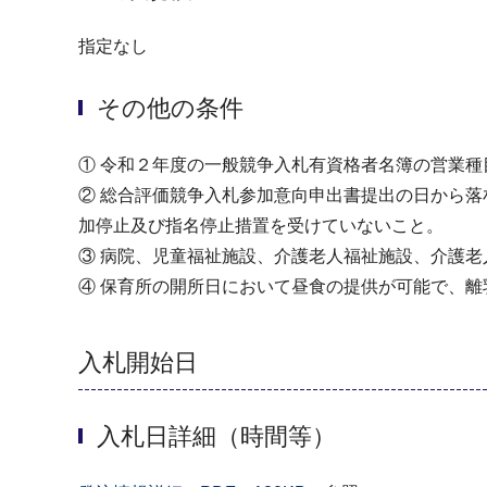
指定なし
その他の条件
① 令和２年度の一般競争入札有資格者名簿の営業種
② 総合評価競争入札参加意向申出書提出の日から
加停止及び指名停止措置を受けていないこと。
③ 病院、児童福祉施設、介護老人福祉施設、介護
④ 保育所の開所日において昼食の提供が可能で、
入札開始日
入札日詳細（時間等）