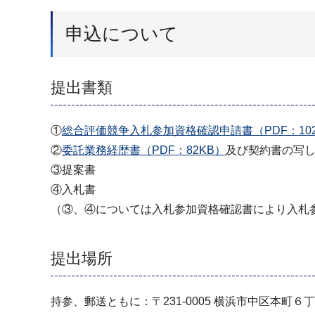
申込について
提出書類
①
総合評価競争入札参加資格確認申請書（PDF：102
②
委託業務経歴書（PDF：82KB）
及び契約書の写
③提案書
④入札書
（③、④については入札参加資格確認書により入札
提出場所
持参、郵送ともに：〒231-0005 横浜市中区本町６