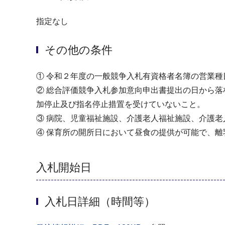
指定なし
その他の条件
① 令和２年度の一般競争入札有資格者名簿の営業種
② 総合評価競争入札参加意向申出書提出の日から
加停止及び指名停止措置を受けていないこと。
③ 病院、児童福祉施設、介護老人福祉施設、介護
④ 保育所の開所日において昼食の提供が可能で、
入札開始日
入札日詳細（時間等）