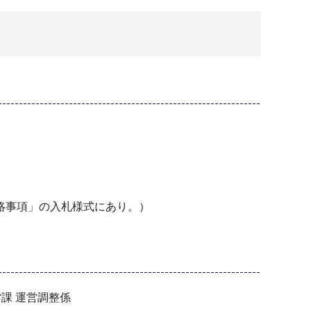
絡事項」の入札様式にあり。）
営課 運営調整係