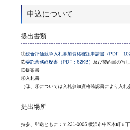
申込について
提出書類
①
総合評価競争入札参加資格確認申請書（PDF：102
②
委託業務経歴書（PDF：82KB）
及び契約書の写
③提案書
④入札書
（③、④については入札参加資格確認書により入札
提出場所
持参、郵送ともに：〒231-0005 横浜市中区本町６