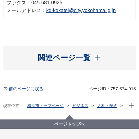
ファクス：045-681-0925
メールアドレス：
kd-kokatei@city.yokohama.lg.jp
開く
関連ページ一覧
前のページに戻る
ページID：757-674-918
現在位
現在位置
横浜市トップページ
ビジネス
入札・契約
プロポーザル等の発注情報
2020年度
委託
こども青少年局
【契約結果掲載】【公募型プロポーザル】横浜市ひと
ページトップへ
り親家庭思春期・接続期支援事業（子への学習支援）
委託