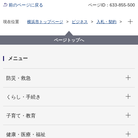
前のページに戻る
ページID：633-855-500
現在位
現在位置
横浜市トップページ
ビジネス
入札・契約
プロポーザル等の発注情報
2020年度
委託
こども青少年局
【入札結果掲載】民間保育所工事検査業務委託
ページトップへ
メニュー
開く
防災・救急
開く
くらし・手続き
開く
子育て・教育
開く
健康・医療・福祉