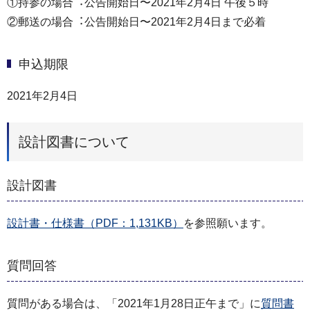
①持参の場合︓公告開始⽇〜2021年2⽉4⽇ 午後５時
②郵送の場合︓公告開始⽇〜2021年2⽉4⽇まで必着
申込期限
2021年2月4日
設計図書について
設計図書
設計書・仕様書（PDF：1,131KB）
を参照願います。
質問回答
質問がある場合は、「2021年1⽉28⽇正午まで」に
質問書