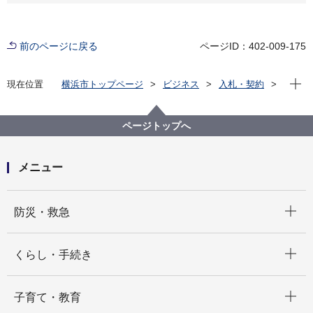
前のページに戻る
ページID：402-009-175
現在位
現在位置
横浜市トップページ
ビジネス
入札・契約
プロポーザル等の発注情報
2020年度
委託
こども青少年局
【公募型指名競争⼊札】区福祉保健センターにおける
ページトップへ
乳幼児健康診査従事医師紹介派遣業務委託
メニュー
開く
防災・救急
開く
くらし・手続き
開く
子育て・教育