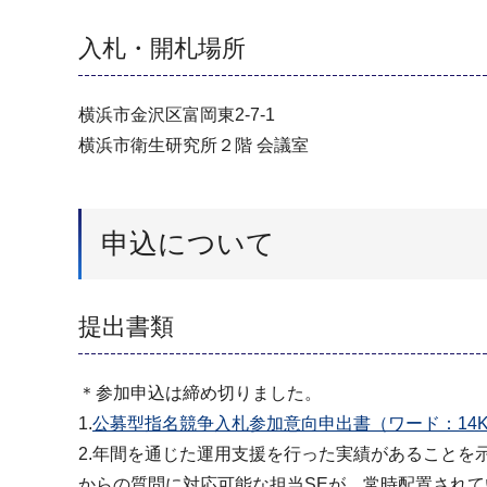
入札・開札場所
横浜市⾦沢区富岡東2-7-1
横浜市衛⽣研究所２階 会議室
申込について
提出書類
＊参加申込は締め切りました。
1.
公募型指名競争⼊札参加意向申出書（ワード：14K
2.年間を通じた運用支援を行った実績があること
からの質問に対応可能な担当SEが、常時配置され