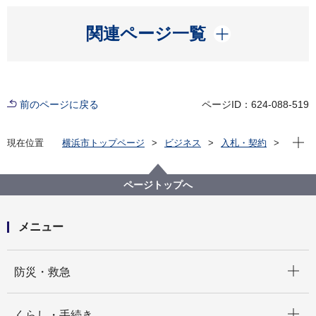
開く
関連ページ一覧
前のページに戻る
ページID：624-088-519
現在位
現在位置
横浜市トップページ
ビジネス
入札・契約
プロポーザル等の発注情報
2020年度
委託
健康福祉局
【令和２年度】介護保険に関する問合せコールセンタ
ページトップへ
ー運営業務委託
メニュー
開く
防災・救急
開く
くらし・手続き