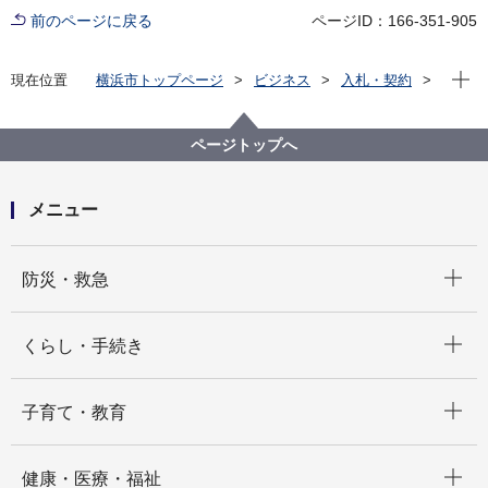
前のページに戻る
ページID：166-351-905
現在位
現在位置
横浜市トップページ
ビジネス
入札・契約
プロポーザル等の発注情報
2020年度
委託
健康福祉局
【入札結果公表】令和２年度国保健康だより作成業務
ページトップへ
委託
メニュー
開く
防災・救急
開く
くらし・手続き
開く
子育て・教育
開く
健康・医療・福祉