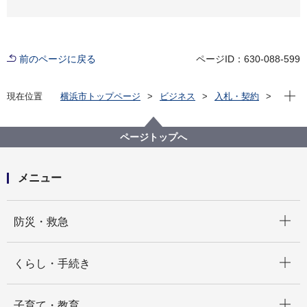
前のページに戻る
ページID：630-088-599
現在位
現在位置
横浜市トップページ
ビジネス
入札・契約
プロポーザル等の発注情報
2020年度
委託
健康福祉局
【公募型見積合せ】負担限度額認定結果通知書印字及
ページトップへ
び封入封かん等業務委託（※終了しました）
メニュー
開く
防災・救急
開く
くらし・手続き
開く
子育て・教育