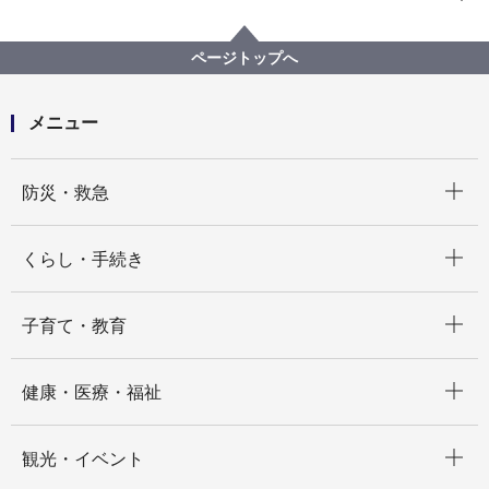
プロポーザル等の発注情報
2020年度
委託
健康福祉局
（※終了しました。）令和２年度（７~３月）横浜市定
ページトップへ
期予防接種個別通知作業委託
メニュー
開く
防災・救急
開く
くらし・手続き
開く
子育て・教育
開く
健康・医療・福祉
開く
観光・イベント