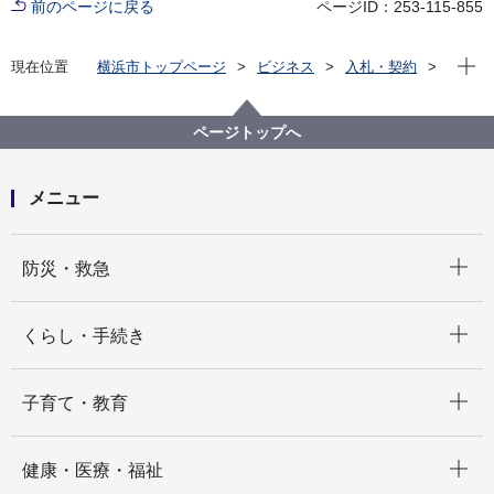
前のページに戻る
ページID：253-115-855
現在位
現在位置
横浜市トップページ
ビジネス
入札・契約
プロポーザル等の発注情報
2020年度
委託
健康福祉局
【入札結果公表（不調）】【公募型指名競争入札】医
ページトップへ
療関係統計事務の一部委託
メニュー
開く
防災・救急
開く
くらし・手続き
開く
子育て・教育
開く
健康・医療・福祉