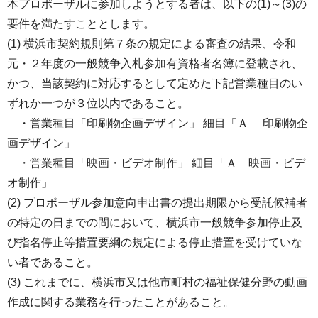
本プロポーザルに参加しようとする者は、以下の(1)～(3)の
要件を満たすこととします。
(1) 横浜市契約規則第７条の規定による審査の結果、令和
元・２年度の一般競争入札参加有資格者名簿に登載され、
かつ、当該契約に対応するとして定めた下記営業種目のい
ずれか一つが３位以内であること。
・営業種目「印刷物企画デザイン」 細目「Ａ 印刷物企
画デザイン」
・営業種目「映画・ビデオ制作」 細目「Ａ 映画・ビデ
オ制作」
(2) プロポーザル参加意向申出書の提出期限から受託候補者
の特定の日までの間において、横浜市一般競争参加停止及
び指名停止等措置要綱の規定による停止措置を受けていな
い者であること。
(3) これまでに、横浜市又は他市町村の福祉保健分野の動画
作成に関する業務を行ったことがあること。