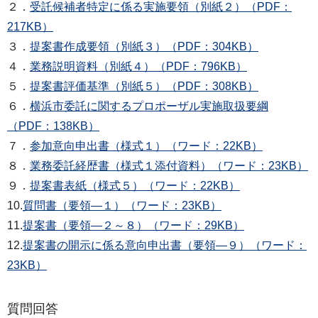
２．
受託候補者特定に係る実施要領（別紙２）（PDF：
217KB）
３．
提案書作成要領（別紙３）（PDF：304KB）
４．
業務説明資料（別紙４）（PDF：796KB）
５．
提案書評価基準（別紙５）（PDF：308KB）
６．
横浜市委託に関するプロポーザル実施取扱要綱
（PDF：138KB）
７．
参加意向申出書（様式１）（ワード：22KB）
８．
業務委託経歴書（様式１添付資料）（ワード：23KB）
９．
提案書表紙（様式５）（ワード：22KB）
10.
質問書（要領―１）（ワード：23KB）
11.
提案書（要領―２～８）（ワード：29KB）
12.
提案書の開示に係る意向申出書（要領―９）（ワード：
23KB）
質問回答