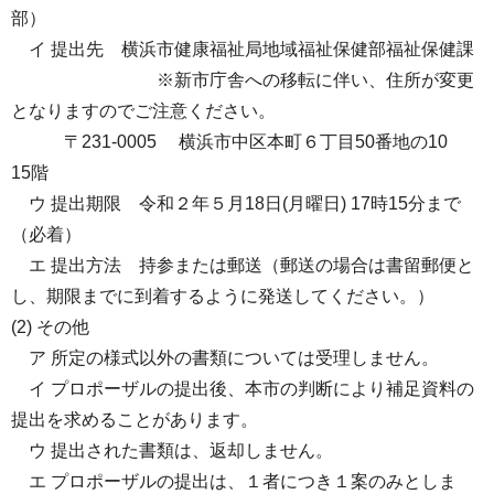
部）
イ 提出先 横浜市健康福祉局地域福祉保健部福祉保健課
※新市庁舎への移転に伴い、住所が変更
となりますのでご注意ください。
〒231-0005 横浜市中区本町６丁目50番地の10
15階
ウ 提出期限 令和２年５月18日(月曜日) 17時15分まで
（必着）
エ 提出方法 持参または郵送（郵送の場合は書留郵便と
し、期限までに到着するように発送してください。）
(2) その他
ア 所定の様式以外の書類については受理しません。
イ プロポーザルの提出後、本市の判断により補足資料の
提出を求めることがあります。
ウ 提出された書類は、返却しません。
エ プロポーザルの提出は、１者につき１案のみとしま