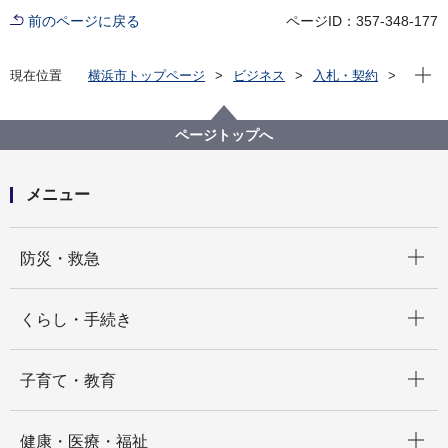
前のページに戻る
ページID：357-348-177
現在位
現在位置
横浜市トップページ
ビジネス
入札・契約
プロポーザル等の発注情報
2020年度
委託
健康福祉局
【参加申込終了】【公募型プロポーザル】第４期横浜
ページトップへ
市地域福祉保健計画プロモーション用動画作成業務委
託
メニュー
開く
防災・救急
開く
くらし・手続き
開く
子育て・教育
開く
健康・医療・福祉