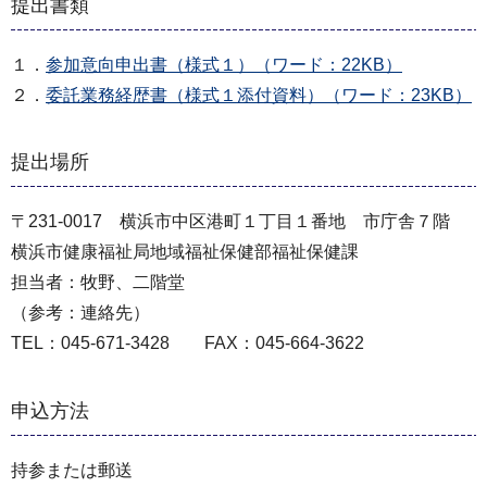
提出書類
１．
参加意向申出書（様式１）（ワード：22KB）
２．
委託業務経歴書（様式１添付資料）（ワード：23KB）
提出場所
〒231-0017 横浜市中区港町１丁目１番地 市庁舎７階
横浜市健康福祉局地域福祉保健部福祉保健課
担当者：牧野、二階堂
（参考：連絡先）
TEL：045-671-3428 FAX：045-664-3622
申込方法
持参または郵送