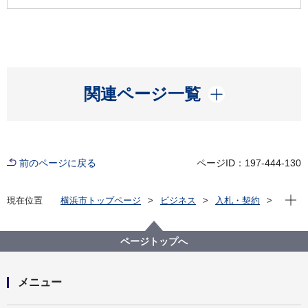
開く
関連ページ一覧
前のページに戻る
ページID：197-444-130
現在位
現在位置
横浜市トップページ
ビジネス
入札・契約
プロポーザル等の発注情報
2020年度
委託
健康福祉局
【終了しました】令和２年度横浜市国民健康保険糖尿
ページトップへ
病性腎症重症化予防事業業務委託
メニュー