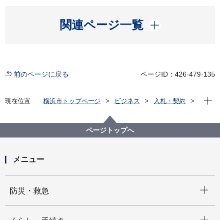
開く
関連ページ一覧
前のページに戻る
ページID：426-479-135
現在位
現在位置
横浜市トップページ
ビジネス
入札・契約
プロポーザル等の発注情報
2020年度
委託
健康福祉局
（※終了しました。）成人用肺炎球菌ワクチン予防接
ページトップへ
種個別通知作業委託
メニュー
開く
防災・救急
開く