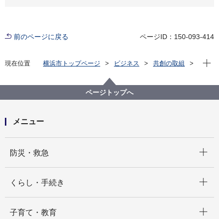
前のページに戻る
ページID：150-093-414
現在位
現在位置
横浜市トップページ
ビジネス
共創の取組
対話の場
サウンディング調査
ページトップへ
メニュー
開く
防災・救急
開く
くらし・手続き
開く
子育て・教育