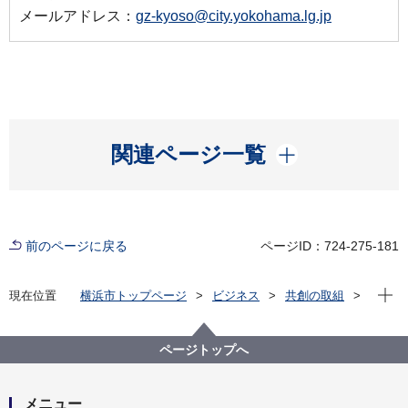
メールアドレス：
gz-kyoso@city.yokohama.lg.jp
開く
関連ページ一覧
前のページに戻る
ページID：724-275-181
現在位
現在位置
横浜市トップページ
ビジネス
共創の取組
対話の場
サーキュラーエコノミーplus（横浜版地域循環型経済
ビジョン）
ページトップへ
メニュー