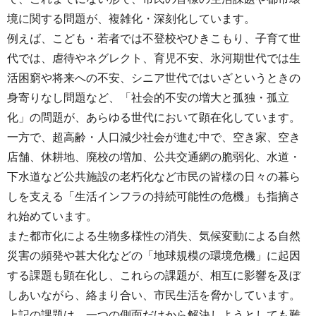
境に関する問題が、複雑化・深刻化しています。
例えば、こども・若者では不登校やひきこもり、子育て世
代では、虐待やネグレクト、育児不安、氷河期世代では生
活困窮や将来への不安、シニア世代ではいざというときの
身寄りなし問題など、「社会的不安の増大と孤独・孤立
化」の問題が、あらゆる世代において顕在化しています。
一方で、超高齢・人口減少社会が進む中で、空き家、空き
店舗、休耕地、廃校の増加、公共交通網の脆弱化、水道・
下水道など公共施設の老朽化など市民の皆様の日々の暮ら
しを支える「生活インフラの持続可能性の危機」も指摘さ
れ始めています。
また都市化による生物多様性の消失、気候変動による自然
災害の頻発や甚大化などの「地球規模の環境危機」に起因
する課題も顕在化し、これらの課題が、相互に影響を及ぼ
しあいながら、絡まり合い、市民生活を脅かしています。
上記の課題は、一つの側面だけから解決しようとしても難