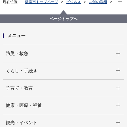
現在位置
横浜市トップページ
ビジネス
共創の取組
対話の場
サウンディング調査
スポーツセンターへのネーミングライツ導入検討に伴
う調査
ページトップへ
メニュー
開く
防災・救急
開く
くらし・手続き
開く
子育て・教育
開く
健康・医療・福祉
開く
観光・イベント