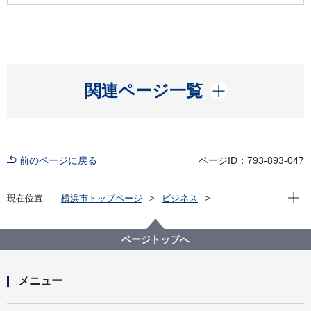
開く
関連ページ一覧
前のページに戻る
ページID：793-893-047
現在位
現在位置
横浜市トップページ
ビジネス
分野別メニュー
建築・都市計画
宅地開発関連手続・法令・許認可
お問い合わせ、ご相談等
ページトップへ
旧宅地造成等規制法に関するよくある質問
Ｑ４－４ 擁壁の標準構造図とは、どのようなもので
すか
メニュー