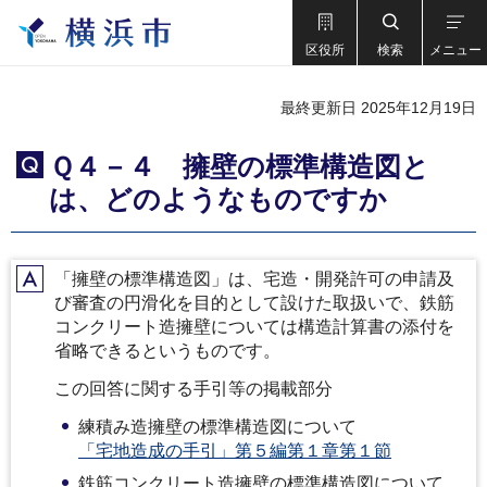
区役所
検索
メニュー
最終更新日 2025年12月19日
Ｑ４－４ 擁壁の標準構造図と
Q
は、どのようなものですか
「擁壁の標準構造図」は、宅造・開発許可の申請及
A
び審査の円滑化を目的として設けた取扱いで、鉄筋
コンクリート造擁壁については構造計算書の添付を
省略できるというものです。
この回答に関する手引等の掲載部分
練積み造擁壁の標準構造図について
「宅地造成の手引」第５編第１章第１節
鉄筋コンクリート造擁壁の標準構造図について