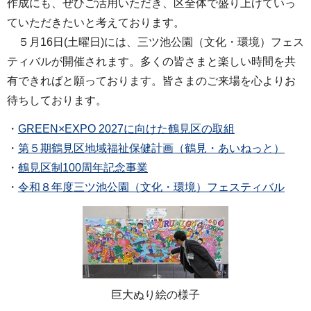
作成にも、ぜひご活用いただき、区全体で盛り上げていっ
ていただきたいと考えております。
５月16日(土曜日)には、三ツ池公園（文化・環境）フェス
ティバルが開催されます。多くの皆さまと楽しい時間を共
有できればと願っております。皆さまのご来場を心よりお
待ちしております。
・
GREEN×EXPO 2027に向けた鶴見区の取組
・
第５期鶴見区地域福祉保健計画（鶴見・あいねっと）
・
鶴見区制100周年記念事業
・
令和８年度三ツ池公園（文化・環境）フェスティバル
巨大ぬり絵の様子