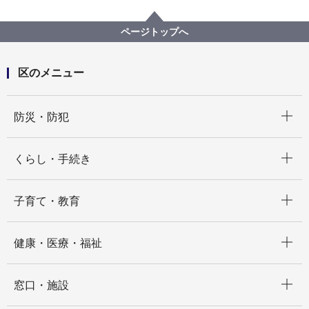
区政情報
区長の部屋
区長からみなさまへ
令和８年度がスタートしました（2026年４月）
ページトップへ
区のメニュー
開く
防災・防犯
開く
くらし・手続き
開く
子育て・教育
開く
健康・医療・福祉
開く
窓口・施設