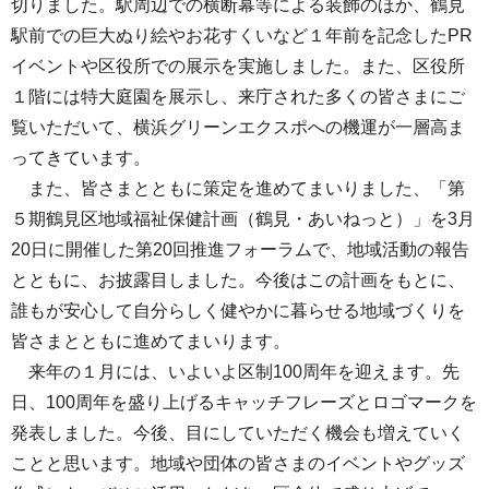
切りました。駅周辺での横断幕等による装飾のほか、鶴見
駅前での巨大ぬり絵やお花すくいなど１年前を記念したPR
イベントや区役所での展示を実施しました。また、区役所
１階には特大庭園を展示し、来庁された多くの皆さまにご
覧いただいて、横浜グリーンエクスポへの機運が一層高ま
ってきています。
また、皆さまとともに策定を進めてまいりました、「第
５期鶴見区地域福祉保健計画（鶴見・あいねっと）」を3月
20日に開催した第20回推進フォーラムで、地域活動の報告
とともに、お披露目しました。今後はこの計画をもとに、
誰もが安心して自分らしく健やかに暮らせる地域づくりを
皆さまとともに進めてまいります。
来年の１月には、いよいよ区制100周年を迎えます。先
日、100周年を盛り上げるキャッチフレーズとロゴマークを
発表しました。今後、目にしていただく機会も増えていく
ことと思います。地域や団体の皆さまのイベントやグッズ