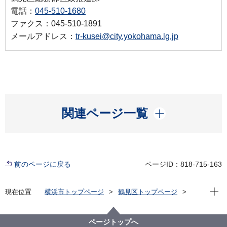
電話：
045-510-1680
ファクス：045-510-1891
メールアドレス：
tr-kusei@city.yokohama.lg.jp
開く
関連ページ一覧
前のページに戻る
ページID：818-715-163
現在位
現在位置
横浜市トップページ
鶴見区トップページ
区政情報
区長の部屋
区長からみなさまへ
区長就任のご挨拶（2022年５月）
ページトップへ