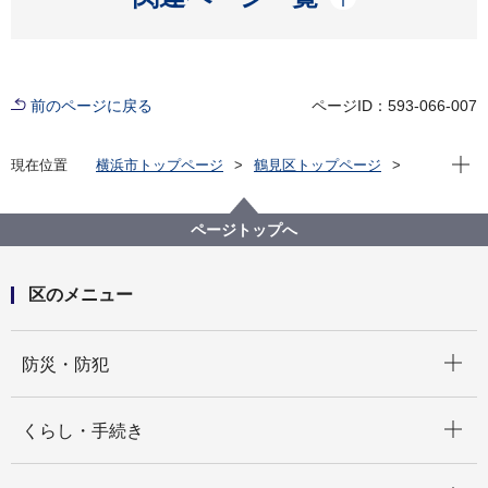
前のページに戻る
ページID：593-066-007
現在位
現在位置
横浜市トップページ
鶴見区トップページ
区政情報
区長の部屋
区長からみなさまへ
いつまでも住み続けたいまち、鶴見（令和７年７月）
ページトップへ
区のメニュー
開く
防災・防犯
開く
くらし・手続き
開く