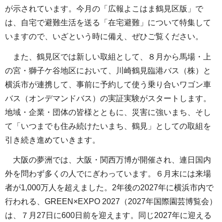
が示されています。今月の「広報よこはま鶴見区版」で
は、自宅で避難生活を送る「在宅避難」について特集して
いますので、いざという時に備え、ぜひご覧ください。
また、鶴見区では新しい取組として、８月から馬場・上
の宮・獅子ケ谷地区において、川崎鶴見臨港バス（株）と
横浜市が連携して、事前に予約して使う乗り合いワゴン車
バス（オンデマンドバス）の実証実験がスタートします。
地域・企業・団体の皆様とともに、災害に強いまち、そし
て「いつまでも住み続けたいまち、鶴見」としての取組を
引き続き進めていきます。
大阪の夢洲では、大阪・関西万博が開催され、連日国内
外を問わず多くの人でにぎわっています。６月末には来場
者が1,000万人を超えました。2年後の2027年に横浜市内で
行われる、GREEN×EXPO 2027（2027年国際園芸博覧会）
は、７月27日に600日前を迎えます。同じ2027年に迎える