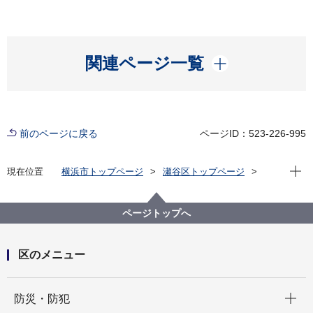
開く
関連ページ一覧
前のページに戻る
ページID：523-226-995
現在位
現在位置
横浜市トップページ
瀬谷区トップページ
区政情報
指定管理者制度
地区センター等
瀬谷センター
瀬谷センター指定管理
ページトップへ
区のメニュー
開く
防災・防犯