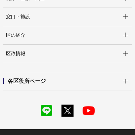
開く
窓口・施設
開く
区の紹介
開く
区政情報
開く
各区役所ページ