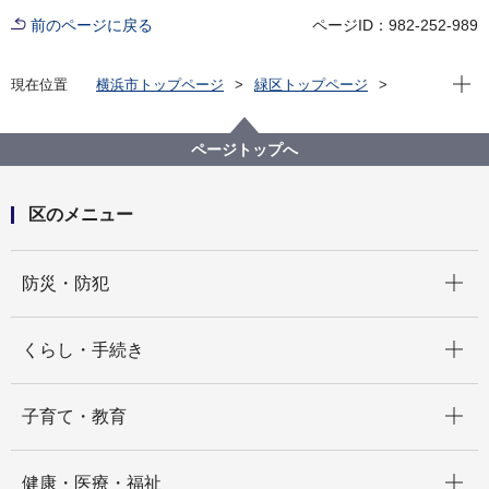
前のページに戻る
ページID：982-252-989
現在位
現在位置
横浜市トップページ
緑区トップページ
区政情報
区長のメッセージ
令和3年度
【第27回】徒手格闘技教室にお伺いしました！
ページトップへ
区のメニュー
開く
防災・防犯
開く
くらし・手続き
開く
子育て・教育
開く
健康・医療・福祉